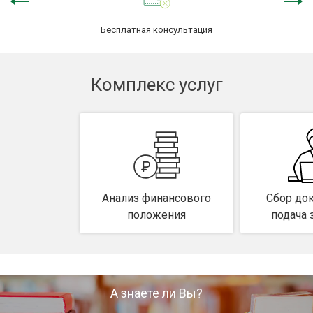
Защита сделки
Бесплатная консультация
Наследство
Комплекс услуг
О компании
Контакты
Анализ финансового
Сбор до
положения
подача 
А знаете ли Вы?