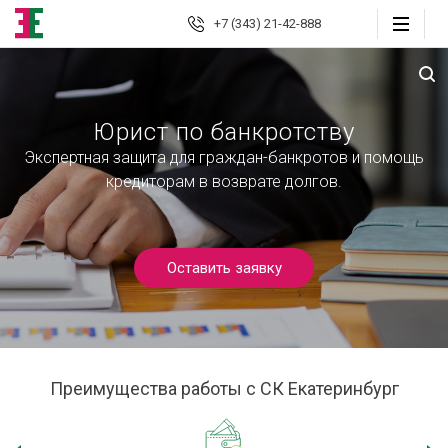
+7 (343) 21-42-888
Екатеринбург
Юрист по банкротству
Экспертная защита для граждан-банкротов и помощь
Юридические
услуги
кредиторам в возврате долгов.
Автоюрист
Страховые споры
Оставить заявку
Страховой консалтинг
Защита должника
Преимущества работы с СК Екатеринбург
Банкротство граждан
Взыскание долгов