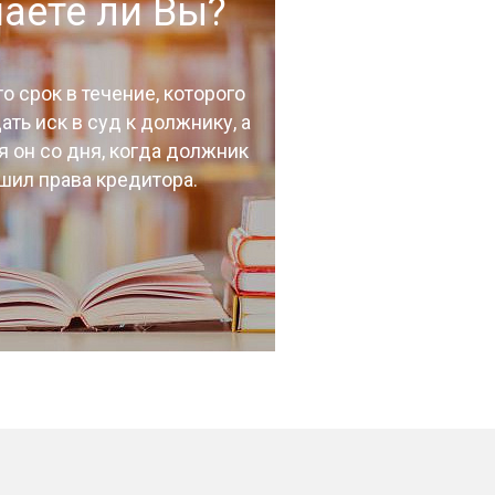
наете ли Вы?
то срок в течение, которого
ть иск в суд к должнику, а
я он со дня, когда должник
шил права кредитора.