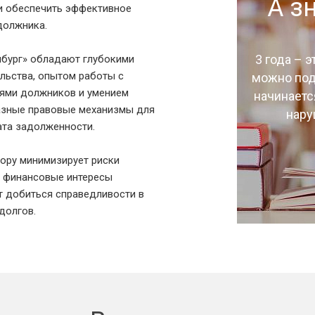
А з
и обеспечить эффективное
должника.
3 года – э
нбург» обладают глубокими
льства, опытом работы с
можно пода
иями должников и умением
начинаетс
азные правовые механизмы для
нару
та задолженности.
ору минимизирует риски
т финансовые интересы
т добиться справедливости в
долгов.