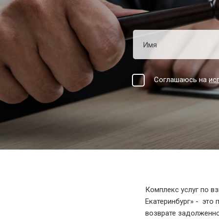
Взыскание долгов
Защита сделки
Наследство
Соглашаюсь на
ис
О компании
Контакты
Комплекс услуг по в
Екатеринбург» - это
возврате задолженн