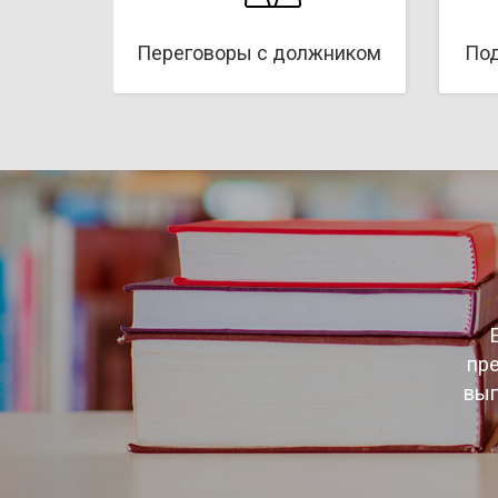
Переговоры с должником
Под
пре
вып