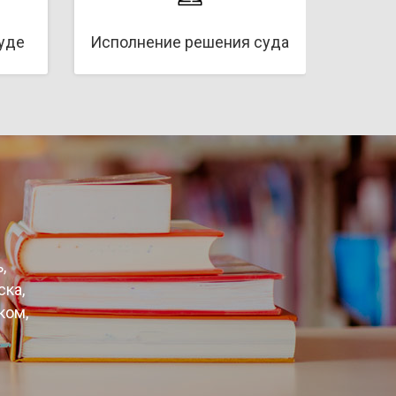
суде
Исполнение решения суда
,
ска,
ком,