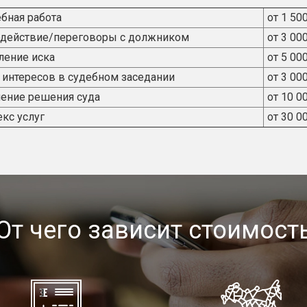
бная работа
от 1 50
действие/переговоры с должником
от 3 00
ление иска
от 5 00
 интересов в судебном заседании
от 3 00
ение решения суда
от 10 0
кс услуг
от 30 0
От чего зависит стоимост