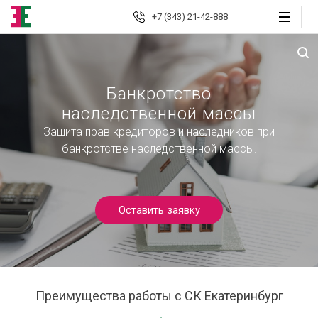
+7 (343) 21-42-888
Екатеринбург
Банкротство
наследственной массы
Юридические
услуги
Защита прав кредиторов и наследников при
банкротстве наследственной массы.
Автоюрист
Страховые споры
Оставить заявку
Страховой консалтинг
Защита должника
Банкротство граждан
Преимущества работы с СК Екатеринбург
Взыскание долгов