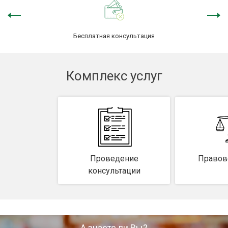
Защита сделки
Бесплатная консультация
Наследство
О компании
Комплекс услуг
Контакты
Проведение
Правов
консультации
А знаете ли Вы?