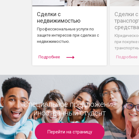
Сделки с
Сделки с
недвижимостью
транспо
средств
Профессиональные услуги по
защите интересов при сделках с
Юридическо
недвижимостью.
при покупке
транспортны
Подробнее
Подробнее
Специальное предложение
иностранный студент
Перейти на страницу