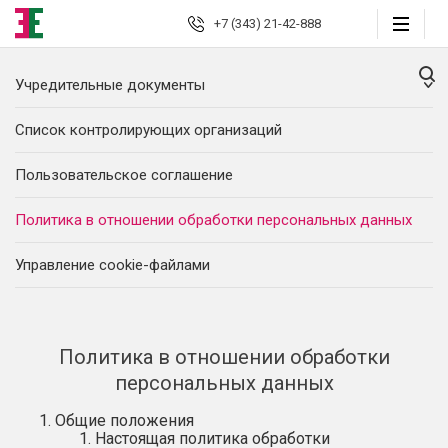
+7 (343) 21-42-888
Учредительные документы
Екатеринбург
Список контролирующих организаций
Юридические
услуги
Пользовательское соглашение
Автоюрист
Политика в отношении обработки персональных данных
Страховые споры
Управление сookie-файлами
Страховой консалтинг
Защита должника
Политика в отношении обработки
персональных данных
Банкротство граждан
Общие положения
Настоящая политика обработки
Взыскание долгов