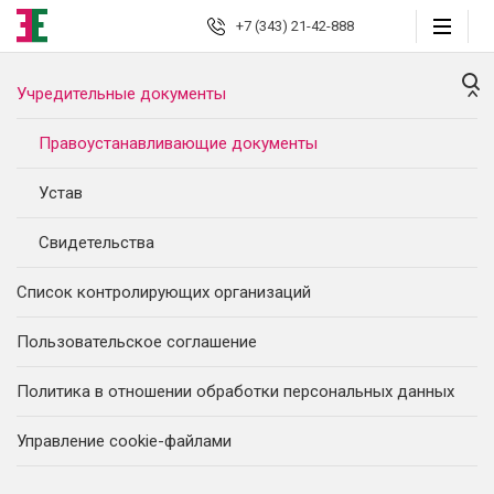
+7 (343) 21-42-888
Учредительные документы
Екатеринбург
Правоустанавливающие документы
Юридические
услуги
Устав
Автоюрист
Свидетельства
Страховые споры
Список контролирующих организаций
Страховой консалтинг
Пользовательское соглашение
Защита должника
Политика в отношении обработки персональных данных
Банкротство граждан
Управление сookie-файлами
Взыскание долгов