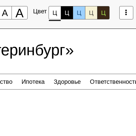
А
А
Цвет
Ц
Ц
Ц
Ц
Ц
еринбург»
ство
Ипотека
Здоровье
Ответственност