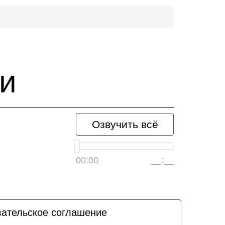
и
Озвучить всё
00:00
__:__
ательское соглашение